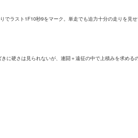
りでラスト1F10秒9をマーク。単走でも迫力十分の走りを見
ばきに硬さは見られないが、連闘＋遠征の中で上積みを求める