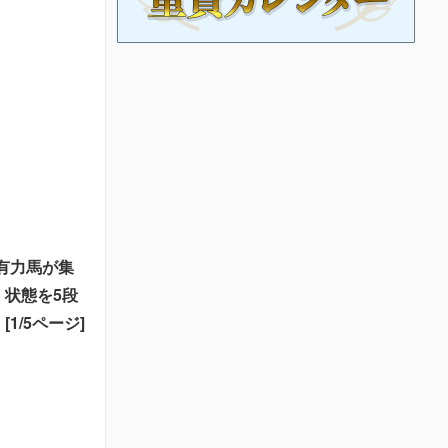
有力馬が集
状態を5段
/5ページ]