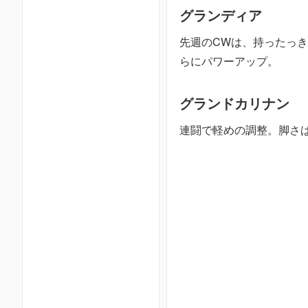
グランディア
先週のCWは、持ったっき
らにパワーアップ。
グランドカリナン
連闘で軽めの調整。脚さ