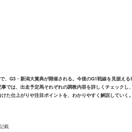
場で、G3・新潟大賞典が開催される。今後のG1戦線を見据える
記事では、出走予定馬それぞれの調教内容を詳しくチェックし、
けた仕上がりや注目ポイントを、わかりやすく解説していく。[1
記載