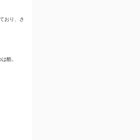
せており、さ
のは酷。