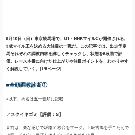
5月10日（日）東京競馬場で、G1・NHKマイルCが開催される。
3歳マイル王を決める大注目の一戦だ。この記事では、出走予定
馬それぞれの調教内容を詳しくチェックし、状態を5段階で評
価。レース本番に向けた仕上がりや注目ポイントを、わかりやす
く解説していく。[1/5ページ]
■全頭調教診断①
※以下、馬名は五十音順に記載
アスクイキゴミ【評価：S】
直前は、楽な感じで坂路51秒台をマーク。上級古馬を手ごたえで
上回っており、遠征を控えていても攻めた内容。