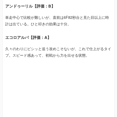
アンドゥーリル【評価：B】
単走中心で比較が難しいが、直前は6F82秒台と見た目以上に時
計は出ている。ひと叩きの効果は十分。
エコロアルバ【評価：A】
久々のわりにビシッと追う攻めこそないが、これで仕上がるタイ
プ。スピード感あって、初戦から力を出せる状態。