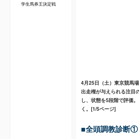
学生馬券王決定戦
4月25日（土）東京競馬
出走権が与えられる注目
し、状態を5段階で評価
く。[1/5ページ]
■全頭調教診断①