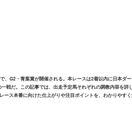
場で、G2・青葉賞が開催される。本レースは2着以内に日本ダ
の一戦だ。この記事では、出走予定馬それぞれの調教内容を詳
。レース本番に向けた仕上がりや注目ポイントを、わかりやすく