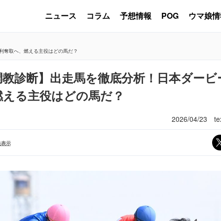
ニュース
コラム
予想情報
POG
ウマ娘情
利奪取へ、燃える主役はどの馬だ？
調教診断】出走馬を徹底分析！日本ダービ
燃える主役はどの馬だ？
2026/04/23
te
先表示