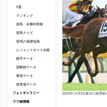
5選
ランキング
新馬・未勝利情報
競馬クイズ
競馬の基礎知識
レジェンドホース名鑑
騎手データ
調教師データ
重賞データ
競馬場データ
フォトギャラリー
2025年10月5日東京の新
ウマ娘情報