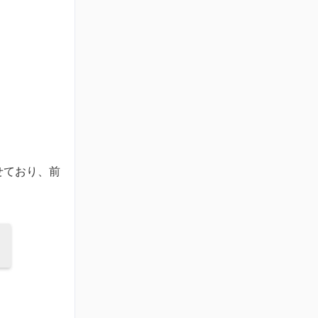
せており、前