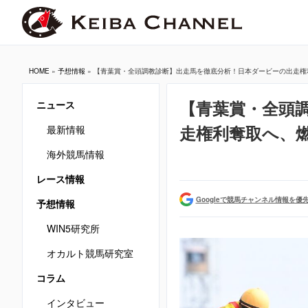
HOME
»
予想情報
»
【青葉賞・全頭調教診断】出走馬を徹底分析！日本ダービーの出走権
【青葉賞・全頭
ニュース
走権利奪取へ、
最新情報
海外競馬情報
レース情報
Googleで競馬チャンネル情報を優
予想情報
WIN5研究所
オカルト競馬研究室
コラム
インタビュー