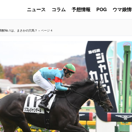
ニュース
コラム
予想情報
POG
ウマ娘情
教No.1は、まさかの穴馬？
»
ページ 4