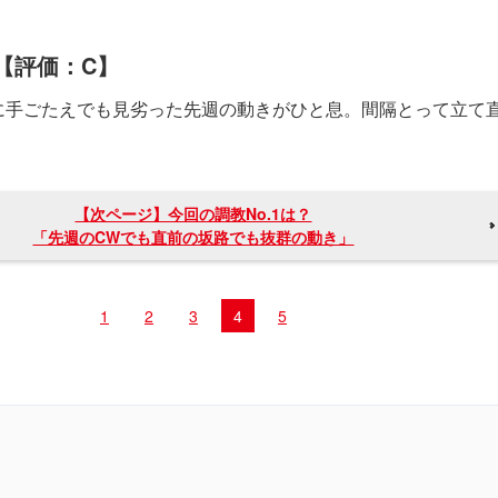
【評価：C】
に手ごたえでも見劣った先週の動きがひと息。間隔とって立て
【次ページ】今回の調教No.1は？
「先週のCWでも直前の坂路でも抜群の動き」
1
2
3
4
5