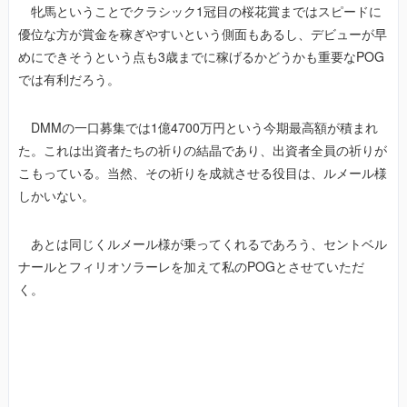
牝馬ということでクラシック1冠目の桜花賞まではスピードに
優位な方が賞金を稼ぎやすいという側面もあるし、デビューが早
めにできそうという点も3歳までに稼げるかどうかも重要なPOG
では有利だろう。
DMMの一口募集では1億4700万円という今期最高額が積まれ
た。これは出資者たちの祈りの結晶であり、出資者全員の祈りが
こもっている。当然、その祈りを成就させる役目は、ルメール様
しかいない。
あとは同じくルメール様が乗ってくれるであろう、セントベル
ナールとフィリオソラーレを加えて私のPOGとさせていただ
く。