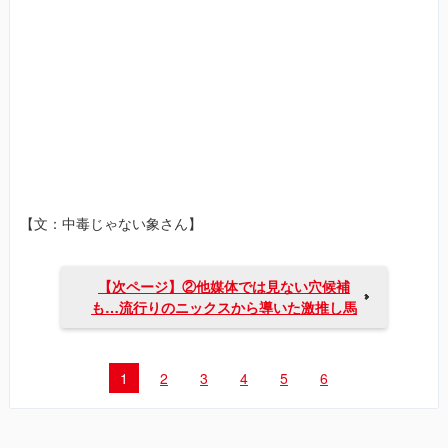
【文：中毒じゃない象さん】
【次ページ】②他媒体では見ない穴候補
も…流行りのニックスから導いた激推し馬
1
2
3
4
5
6