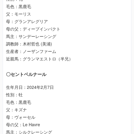
毛色：黒鹿毛
父：モーリス
母：グランアレグリア
母の父：ディープインパクト
馬主：サンデーレーシング
調教師：木村哲也 (美浦)
生産者：ノーザンファーム
近親馬：グランマエストロ（半兄）
〇セントベルナール
生年月日：2024年2月7日
性別：牡
毛色：黒鹿毛
父：キズナ
母：ヴォーセル
母の父：Le Havre
馬主：シルクレーシング