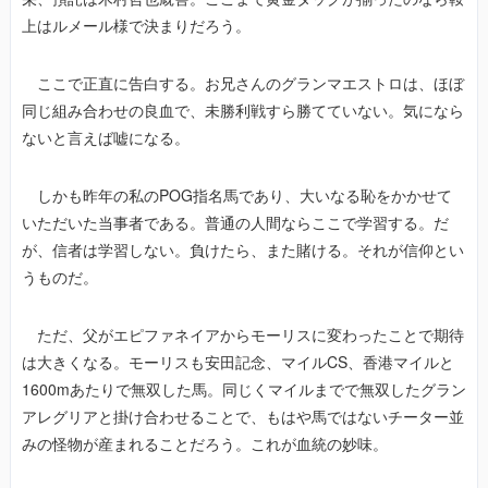
上はルメール様で決まりだろう。
ここで正直に告白する。お兄さんのグランマエストロは、ほぼ
同じ組み合わせの良血で、未勝利戦すら勝てていない。気になら
ないと言えば嘘になる。
しかも昨年の私のPOG指名馬であり、大いなる恥をかかせて
いただいた当事者である。普通の人間ならここで学習する。だ
が、信者は学習しない。負けたら、また賭ける。それが信仰とい
うものだ。
ただ、父がエピファネイアからモーリスに変わったことで期待
は大きくなる。モーリスも安田記念、マイルCS、香港マイルと
1600mあたりで無双した馬。同じくマイルまでで無双したグラン
アレグリアと掛け合わせることで、もはや馬ではないチーター並
みの怪物が産まれることだろう。これが血統の妙味。