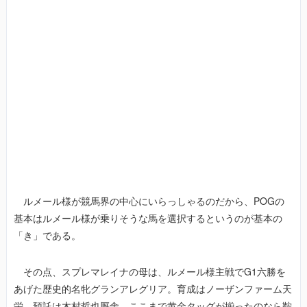
ルメール様が競馬界の中心にいらっしゃるのだから、POGの
基本はルメール様が乗りそうな馬を選択するというのが基本の
「き」である。
その点、スプレマレイナの母は、ルメール様主戦でG1六勝を
あげた歴史的名牝グランアレグリア。育成はノーザンファーム天
栄、預託は木村哲也厩舎。ここまで黄金タッグが揃ったのなら鞍