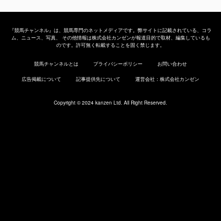
『競馬チャンネル』は、競馬専門のネットメディアです。弊サイトに記載されている、コラ
ム、ニュース、写真、 その他情報は株式会社カンゼンが報道目的で取材、編集しているも
のです。許可無く転載することを固く禁じます。
競馬チャンネルとは
プライバシーポリシー
お問い合わせ
広告掲載について
記事提供先について
運営会社：株式会社カンゼン
Copyright © 2024 kanzen Ltd. All Right Reserved.