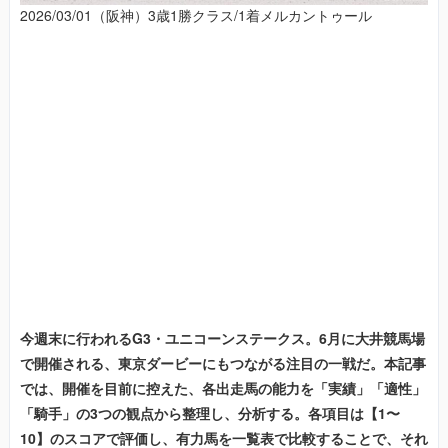
2026/03/01（阪神）3歳1勝クラス/1着メルカントゥール
今週末に行われるG3・ユニコーンステークス。6月に大井競馬場
で開催される、東京ダービーにもつながる注目の一戦だ。本記事
では、開催を目前に控えた、各出走馬の能力を「実績」「適性」
「騎手」の3つの観点から整理し、分析する。各項目は【1〜
10】のスコアで評価し、有力馬を一覧表で比較することで、それ