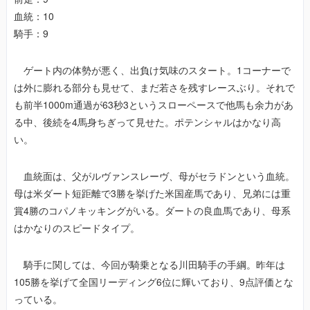
血統：10
騎手：9
ゲート内の体勢が悪く、出負け気味のスタート。1コーナーで
は外に膨れる部分も見せて、まだ若さを残すレースぶり。それで
も前半1000m通過が63秒3というスローペースで他馬も余力があ
る中、後続を4馬身ちぎって見せた。ポテンシャルはかなり高
い。
血統面は、父がルヴァンスレーヴ、母がセラドンという血統。
母は米ダート短距離で3勝を挙げた米国産馬であり、兄弟には重
賞4勝のコパノキッキングがいる。ダートの良血馬であり、母系
はかなりのスピードタイプ。
騎手に関しては、今回が騎乗となる川田騎手の手綱。昨年は
105勝を挙げて全国リーディング6位に輝いており、9点評価とな
っている。