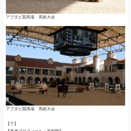
アブダビ競馬場 馬術大会
アブダビ競馬場 馬術大会
【了】
【著者プロフィール：有村限】