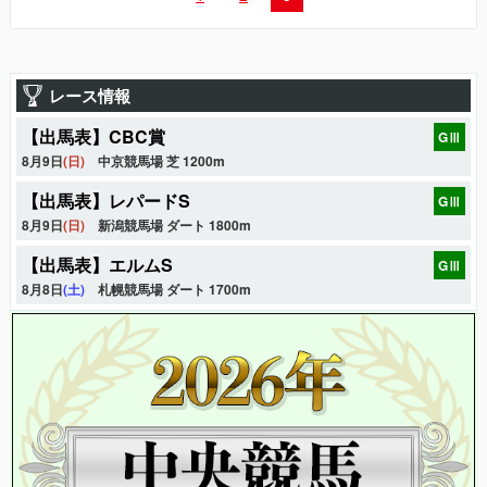
レース情報
【出馬表】CBC賞
GⅢ
8月9日
(日)
中京競馬場 芝 1200m
【出馬表】レパードS
GⅢ
8月9日
(日)
新潟競馬場 ダート 1800m
【出馬表】エルムS
GⅢ
8月8日
(土)
札幌競馬場 ダート 1700m