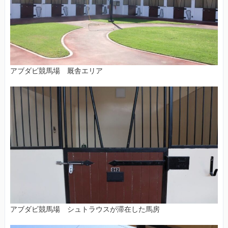
アブダビ競馬場 厩舎エリア
アブダビ競馬場 シュトラウスが滞在した馬房