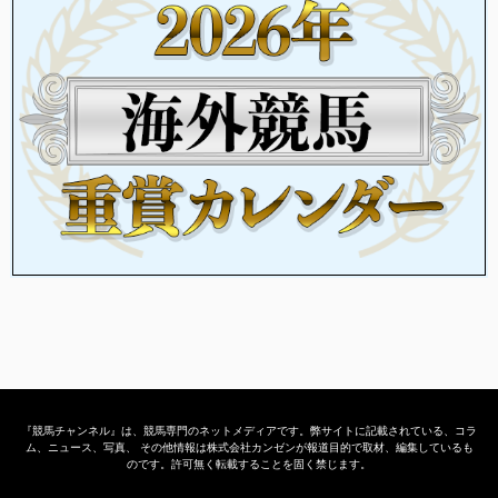
『競馬チャンネル』は、競馬専門のネットメディアです。弊サイトに記載されている、コラ
ム、ニュース、写真、 その他情報は株式会社カンゼンが報道目的で取材、編集しているも
のです。許可無く転載することを固く禁じます。