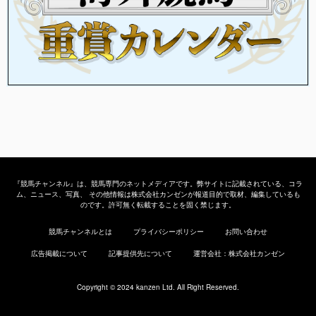
『競馬チャンネル』は、競馬専門のネットメディアです。弊サイトに記載されている、コラ
ム、ニュース、写真、 その他情報は株式会社カンゼンが報道目的で取材、編集しているも
のです。許可無く転載することを固く禁じます。
競馬チャンネルとは
プライバシーポリシー
お問い合わせ
広告掲載について
記事提供先について
運営会社：株式会社カンゼン
Copyright © 2024 kanzen Ltd. All Right Reserved.