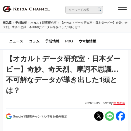
HOME
»
予想情報
»
オカルト競馬研究室
»
【オカルトデータ研究室・日本ダービー】奇妙、奇
天烈、摩訶不思議…不可解なデータが導き出した1頭とは？
ニュース
コラム
予想情報
POG
ウマ娘情報
【オカルトデータ研究室・日本ダー
ビー】奇妙、奇天烈、摩訶不思議…
不可解なデータが導き出した1頭と
は？
2026/05/29
text by
中西友馬
Googleで競馬チャンネル情報を優先表示