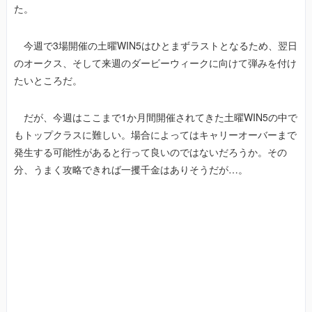
た。
今週で3場開催の土曜WIN5はひとまずラストとなるため、翌日
のオークス、そして来週のダービーウィークに向けて弾みを付け
たいところだ。
だが、今週はここまで1か月間開催されてきた土曜WIN5の中で
もトップクラスに難しい。場合によってはキャリーオーバーまで
発生する可能性があると行って良いのではないだろうか。その
分、うまく攻略できれば一攫千金はありそうだが…。