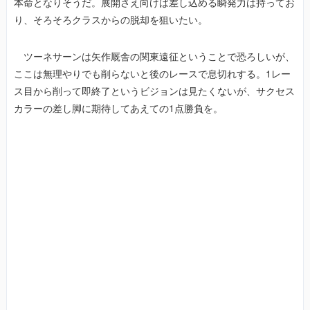
本命となりそうだ。展開さえ向けば差し込める瞬発力は持ってお
り、そろそろクラスからの脱却を狙いたい。
ツーネサーンは矢作厩舎の関東遠征ということで恐ろしいが、
ここは無理やりでも削らないと後のレースで息切れする。1レー
ス目から削って即終了というビジョンは見たくないが、サクセス
カラーの差し脚に期待してあえての1点勝負を。