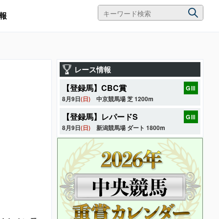
報
レース情報
【登録馬】CBC賞
GⅢ
8月9日
(日)
中京競馬場 芝 1200m
【登録馬】レパードS
GⅢ
8月9日
(日)
新潟競馬場 ダート 1800m