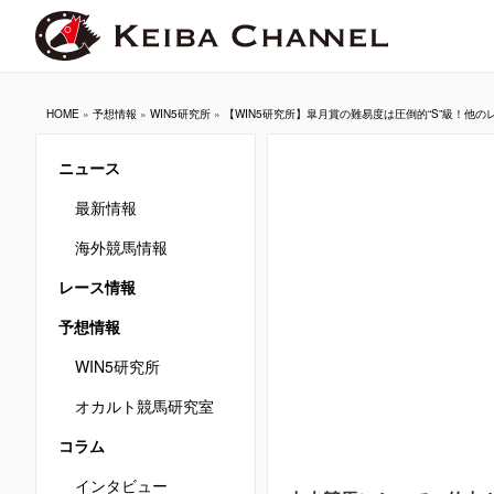
HOME
»
予想情報
»
WIN5研究所
»
【WIN5研究所】皐月賞の難易度は圧倒的“S”級！他
ニュース
最新情報
海外競馬情報
レース情報
予想情報
WIN5研究所
オカルト競馬研究室
コラム
インタビュー