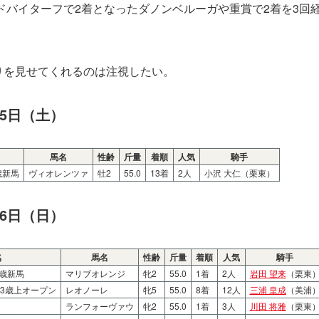
年ドバイターフで2着となったダノンベルーガや重賞で2着を3回
を見せてくれるのは注視したい。
月5日（土）
馬名
性齢
斤量
着順
人気
騎手
歳新馬
ヴィオレンツァ
牡2
55.0
13着
2人
小沢 大仁（栗東）
月6日（日）
名
馬名
性齢
斤量
着順
人気
騎手
2歳新馬
マリブオレンジ
牝2
55.0
1着
2人
岩田 望来
（栗東
 3歳上オープン
レオノーレ
牝5
55.0
8着
12人
三浦 皇成
（美浦
ランフォーヴァウ
牝2
55.0
1着
3人
川田 将雅
（栗東