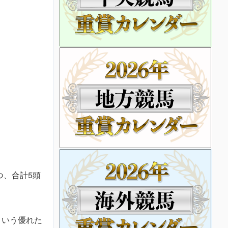
つ、合計5頭
という優れた