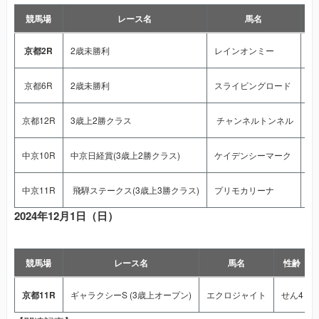
競馬場
レース名
馬名
性
京都2R
2歳未勝利
レインオンミー
牡
京都6R
2歳未勝利
スライビングロード
牝
京都12R
3歳上2勝クラス
チャンネルトンネル
牡
中京10R
中京日経賞(3歳上2勝クラス)
ケイデンシーマーク
牝
中京11R
飛騨ステークス(3歳上3勝クラス)
プリモカリーナ
牝
2024年12月1日（日）
競馬場
レース名
馬名
性齢
京都11R
ギャラクシーS (3歳上オープン)
エクロジャイト
せん4