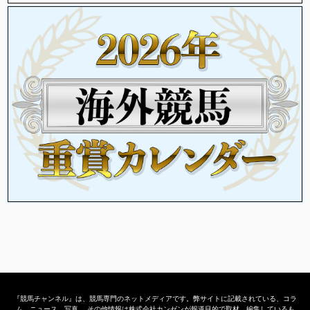
『競馬チャンネル』は、競馬専門のネットメディアです。弊サイトに記載されている、コラ
ム、ニュース、写真、 その他情報は株式会社カンゼンが報道目的で取材、編集しているも