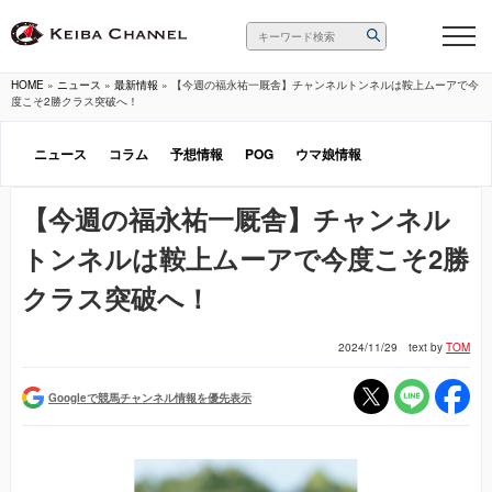
HOME
»
ニュース
»
最新情報
»
【今週の福永祐一厩舎】チャンネルトンネルは鞍上ムーアで今
度こそ2勝クラス突破へ！
ニュース
コラム
予想情報
POG
ウマ娘情報
【今週の福永祐一厩舎】チャンネル
トンネルは鞍上ムーアで今度こそ2勝
クラス突破へ！
2024/11/29
text by
TOM
Googleで競馬チャンネル情報を優先表示