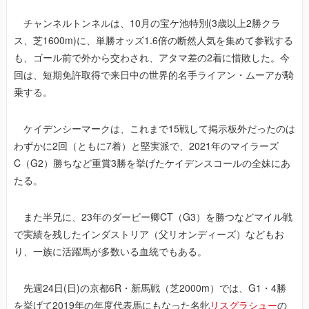
チャンネルトンネルは、10月の宝ケ池特別(3歳以上2勝クラ
ス、芝1600m)に、単勝オッズ1.6倍の断然人気を集めて参戦する
も、ゴール前で外から交わされ、アタマ差の2着に惜敗した。今
回は、短期免許取得で来日中の世界的名手ライアン・ムーアが騎
乗する。
ケイデンシーマークは、これまで15戦して掲示板外だったのは
わずかに2回（ともに7着）と堅実派で、2021年のマイラーズ
C（G2）勝ちなど重賞3勝を挙げたケイデンスコールの全妹にあ
たる。
また半兄に、23年のダービー卿CT（G3）を勝つなどマイル戦
で実績を残したインダストリア（父リオンディーズ）などもお
り、一族に活躍馬が多数いる血統でもある。
先週24日(日)の京都6R・新馬戦（芝2000m）では、G1・4勝
を挙げて2019年の年度代表馬にもなった名牝
リスグラシュー
の