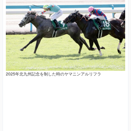
2025年北九州記念を制した時のヤマニンアルリフラ