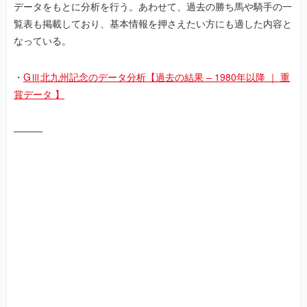
データをもとに分析を行う。あわせて、過去の勝ち馬や騎手の一
覧表も掲載しており、基本情報を押さえたい方にも適した内容と
なっている。
・
GⅢ北九州記念のデータ分析【過去の結果 – 1980年以降 ｜ 重
賞データ 】
―――