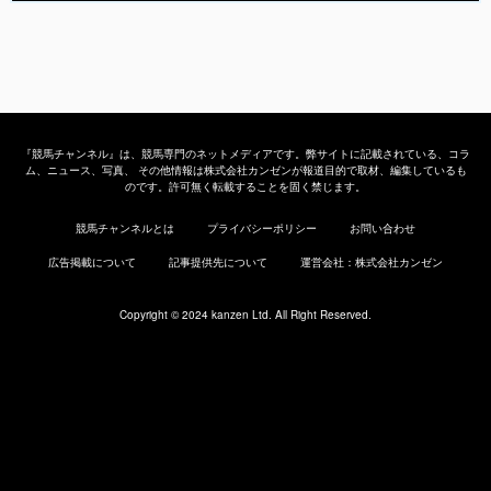
『競馬チャンネル』は、競馬専門のネットメディアです。弊サイトに記載されている、コラ
ム、ニュース、写真、 その他情報は株式会社カンゼンが報道目的で取材、編集しているも
のです。許可無く転載することを固く禁じます。
競馬チャンネルとは
プライバシーポリシー
お問い合わせ
広告掲載について
記事提供先について
運営会社：株式会社カンゼン
Copyright © 2024 kanzen Ltd. All Right Reserved.