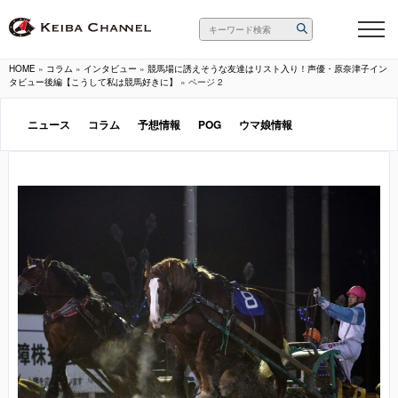
HOME
»
コラム
»
インタビュー
»
競馬場に誘えそうな友達はリスト入り！声優・原奈津子イン
タビュー後編【こうして私は競馬好きに】
»
ページ 2
ニュース
コラム
予想情報
POG
ウマ娘情報