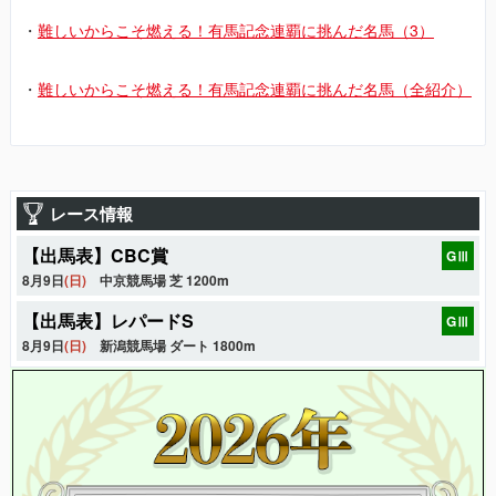
・
難しいからこそ燃える！有馬記念連覇に挑んだ名馬（3）
・
難しいからこそ燃える！有馬記念連覇に挑んだ名馬（全紹介）
レース情報
【出馬表】CBC賞
GⅢ
8月9日
(日)
中京競馬場 芝 1200m
【出馬表】レパードS
GⅢ
8月9日
(日)
新潟競馬場 ダート 1800m