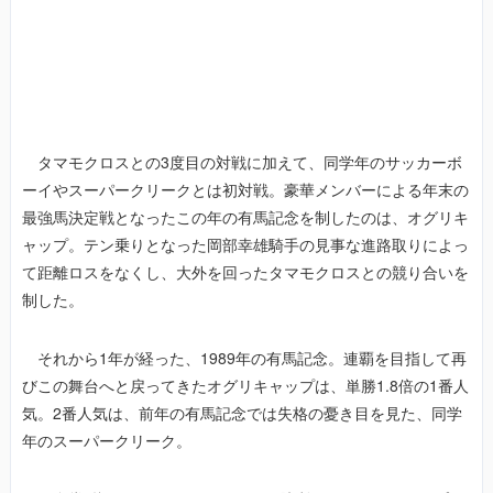
タマモクロスとの3度目の対戦に加えて、同学年のサッカーボ
ーイやスーパークリークとは初対戦。豪華メンバーによる年末の
最強馬決定戦となったこの年の有馬記念を制したのは、オグリキ
ャップ。テン乗りとなった岡部幸雄騎手の見事な進路取りによっ
て距離ロスをなくし、大外を回ったタマモクロスとの競り合いを
制した。
それから1年が経った、1989年の有馬記念。連覇を目指して再
びこの舞台へと戻ってきたオグリキャップは、単勝1.8倍の1番人
気。2番人気は、前年の有馬記念では失格の憂き目を見た、同学
年のスーパークリーク。