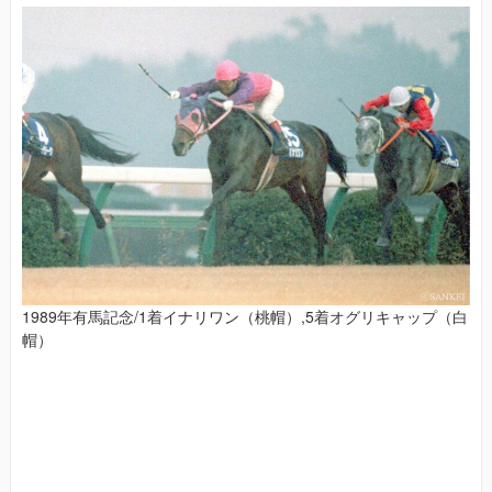
1989年有馬記念/1着イナリワン（桃帽）,5着オグリキャップ（白
帽）