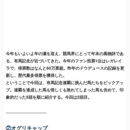
今年もいよいよ年の瀬を迎え、競馬界にとって年末の風物詩であ
る、有馬記念が近づいてきた。今年のファン投票1位はレガレイ
ラで、得票数はなんと60万票超。昨年のドウデュースの記録を更
新し、歴代最多得票を獲得した。
ということで今回は、有馬記念連覇に挑んだ馬たちをピックアッ
プ。連覇を達成した馬も惜しくも敗れてしまった馬も含めて、印
象的だった5頭を順に紹介する。今回は2頭目。
——————————
②オグリキャップ