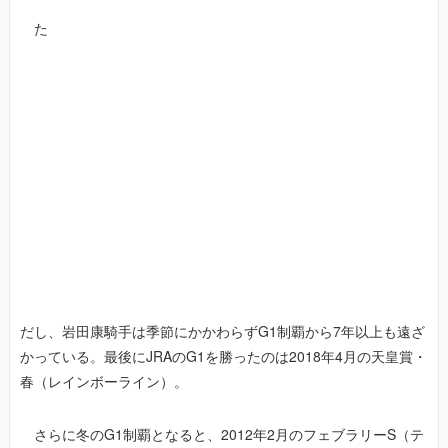
た
だし、岩田康騎手は季節にかかわらずG1制覇から7年以上も遠ざ
かっている。最後にJRAのG1を勝ったのは2018年4月の天皇賞・
春（レインボーライン）。
さらに冬のG1制覇となると、2012年2月のフェブラリーS（テ