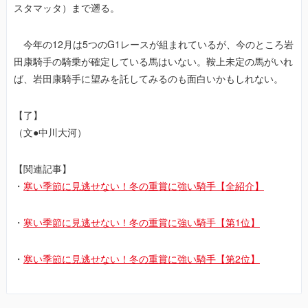
スタマッタ）まで遡る。
今年の12月は5つのG1レースが組まれているが、今のところ岩
田康騎手の騎乗が確定している馬はいない。鞍上未定の馬がいれ
ば、岩田康騎手に望みを託してみるのも面白いかもしれない。
【了】
（文●中川大河）
【関連記事】
・
寒い季節に見逃せない！冬の重賞に強い騎手【全紹介】
・
寒い季節に見逃せない！冬の重賞に強い騎手【第1位】
・
寒い季節に見逃せない！冬の重賞に強い騎手【第2位】