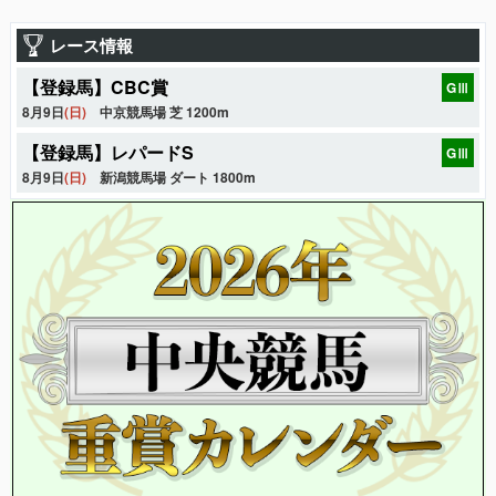
レース情報
【登録馬】CBC賞
GⅢ
8月9日
(日)
中京競馬場 芝 1200m
【登録馬】レパードS
GⅢ
8月9日
(日)
新潟競馬場 ダート 1800m