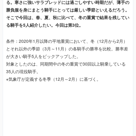
る。寒さに強いサラブレッドには過ごしやすい時期だが、薄手の
勝負服を身にまとう騎手にとっては厳しい季節といえるだろう。
そこで今回は、春、夏、秋に比べて、冬の重賞で結果を残してい
る騎手を5人紹介したい。今回は第3位。
条件：2020年1月以降の平地重賞において、冬（12月から2月）
とそれ以外の季節（3月～11月）の各騎手の勝率を比較。勝率差
が大きい騎手5人をピックアップした。
対象としたのは、同期間中の冬の重賞で30回以上騎乗している
35人の現役騎手。
※気象庁が定義する冬季（12月～2月）に基づく。