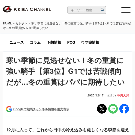
HOME
»
セレクト
»
寒い季節に見逃せない！冬の重賞に強い騎手【第3位】G1では苦戦傾向だ
が…冬の重賞はパパに期待したい
ニュース
コラム
予想情報
POG
ウマ娘情報
寒い季節に見逃せない！冬の重賞に
強い騎手【第3位】G1では苦戦傾向
だが…冬の重賞はパパに期待したい
2025/12/17
text by
中川大河
Googleで競馬チャンネル情報を優先表示
12月に入って、これから日中の冷え込みも厳しくなる季節を迎え