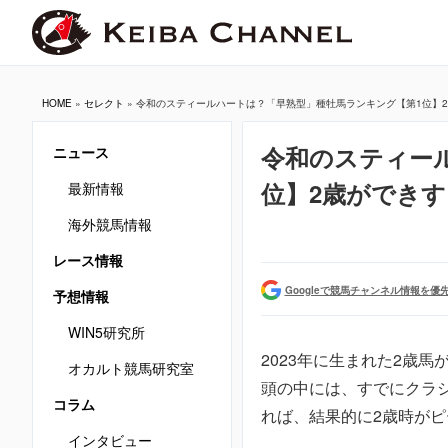
HOME
»
セレクト
»
令和のスティールハートは？「早熟型」種牡馬ランキング【第1位】2
令和のスティー
ニュース
位】2歳ができ
最新情報
海外競馬情報
レース情報
Googleで競馬チャンネル情報を優
予想情報
WIN5研究所
2023年に生まれた2歳馬
オカルト競馬研究室
頭の中には、すでにクラ
コラム
れば、結果的に2歳時がピ
インタビュー