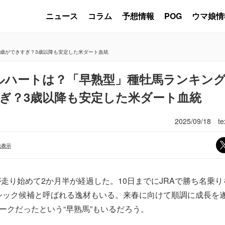
ニュース
コラム
予想情報
POG
ウマ娘情
歳ができすぎ？3歳以降も安定した米ダート血統
ルハートは？「早熟型」種牡馬ランキング
すぎ？3歳以降も安定した米ダート血統
2025/09/18
te
先表示
が走り始めて2か月半が経過した。10日までにJRAで勝ち名乗り
シック候補と呼ばれる逸材もいる。来春に向けて順調に成長を
ークだったという“早熟馬”もいるだろう。