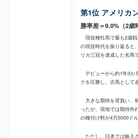
第1位 アメリカ
勝率差＝9.0%（2歳
現役種牡馬で最も2歳戦
の現役時代を振り返ると、
リカ三冠を達成した名馬
デビューから約1年3か月
クを圧勝し、古馬として
大きな期待を背負い、初
ったが、現地では期待外れ
の種付け料が4万5000
ただし、日本では輸入さ