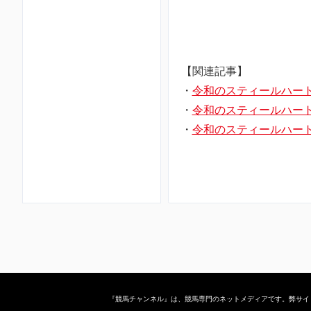
【関連記事】
・
令和のスティールハー
・
令和のスティールハート
・
令和のスティールハート
『競馬チャンネル』は、競馬専門のネットメディアです。弊サイ