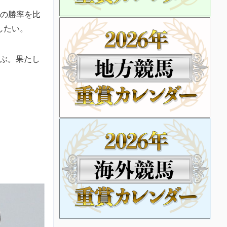
降の勝率を比
したい。
かぶ。果たし
。