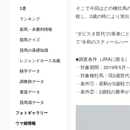
そこで今回はどの種牡馬の
5選
較し、2歳の時により突
ランキング
新馬・未勝利情報
“ダビスタ世代”の筆者に
競馬クイズ
て“令和のスティールハー
競馬の基礎知識
■調査条件（JRAに限る）
レジェンドホース名鑑
・対象期間：2019年5月～2
騎手データ
・対象種牡馬：現2歳世
調教師データ
・条件①：産駒が2歳戦で
・条件②：2歳戦の勝率が
重賞データ
競馬場データ
フォトギャラリー
ウマ娘情報