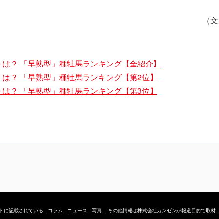
（文
トは？ 「早熟型」種牡馬ランキング【全紹介】
は？ 「早熟型」種牡馬ランキング【第2位】
は？ 「早熟型」種牡馬ランキング【第3位】
トに記載されている、コラム、ニュース、写真、 その他情報は株式会社カンゼンが報道目的で取材