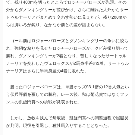
て、残り400mを切ったところでロジャーバローズが先頭。その
外からダノンキングリーが並びかけ、さらに離れた大外からサー
トゥルナーリアがまとめて交わす勢いに見えたが、残り200mか
らは脚いろが鈍り、なかなか前との差が詰まらない。
ゴール前はロジャーバローズとダノンキングリーの争いに絞ら
れ、強靭な粘りを見せたロジャーバローズが、クビ差振り切って
勝利。ダノンキングリーが2着となり、苦しくなったサートゥル
ナーリアを交わしたヴェロックスが2馬身半差の3着。サートゥル
ナーリアはさらに半馬身差の4着に敗れた。
勝ったロジャーバローズは、単勝オッズ93.1倍の12番人気とい
う伏兵評価を覆しての勝利。レース後、秋は菊花賞ではなくフラ
ンスの凱旋門賞への挑戦が発表された。
しかし、放牧を挟んで帰厩後、凱旋門賞への調整過程で屈腱炎
が判明。現役を引退し、種牡馬入りすることとなった。