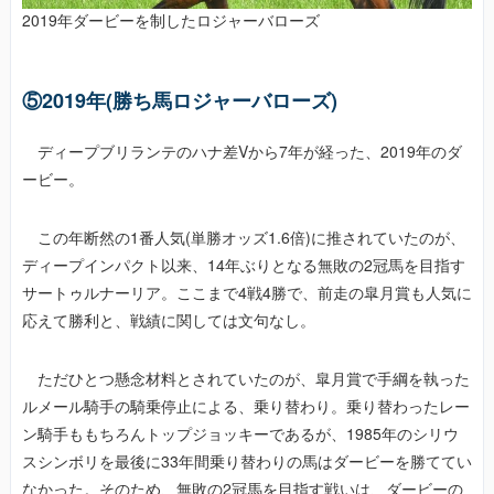
2019年ダービーを制したロジャーバローズ
⑤2019年(勝ち馬ロジャーバローズ)
ディープブリランテのハナ差Vから7年が経った、2019年のダ
ービー。
この年断然の1番人気(単勝オッズ1.6倍)に推されていたのが、
ディープインパクト以来、14年ぶりとなる無敗の2冠馬を目指す
サートゥルナーリア。ここまで4戦4勝で、前走の皐月賞も人気に
応えて勝利と、戦績に関しては文句なし。
ただひとつ懸念材料とされていたのが、皐月賞で手綱を執った
ルメール騎手の騎乗停止による、乗り替わり。乗り替わったレー
ン騎手ももちろんトップジョッキーであるが、1985年のシリウ
スシンボリを最後に33年間乗り替わりの馬はダービーを勝ててい
なかった。そのため、無敗の2冠馬を目指す戦いは、ダービーの