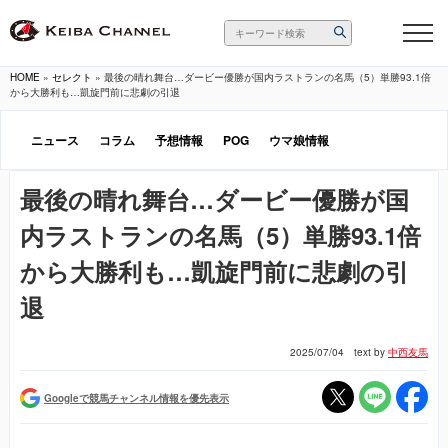
HOME
»
セレクト
»
最後の晴れ舞台…ダービー優勝が国内ラストランの名馬（5）単勝93.1倍
から大勝利も…凱旋門前に悲劇の引退
ニュース
コラム
予想情報
POG
ウマ娘情報
最後の晴れ舞台…ダービー優勝が国
内ラストランの名馬（5）単勝93.1倍
から大勝利も…凱旋門前に悲劇の引
退
2025/07/04
text by
中西友馬
Googleで競馬チャンネル情報を優先表示