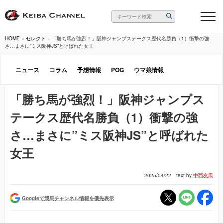
HOME
»
セレクト
»
「勝ち馬が強烈！」阪神ジャンプステークス歴代名勝負（1）衝撃の強
さ…まさに”ミス阪神JS”と呼ばれた女王
ニュース
コラム
予想情報
POG
ウマ娘情報
「勝ち馬が強烈！」阪神ジャンプス
テークス歴代名勝負（1）衝撃の強
さ…まさに”ミス阪神JS”と呼ばれた
女王
2025/04/22
text by
中西友馬
Googleで競馬チャンネル情報を優先表示