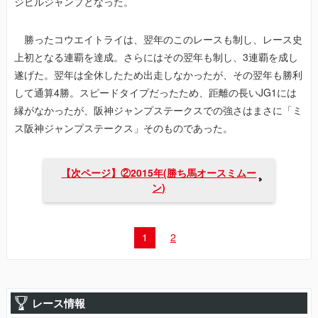
ジヒルジャンプとなった。
勝ったコウエイトライは、翌年のこのレースも制し、レース史
上初となる連覇を達成。さらにはその翌年も制し、3連覇を成し
遂げた。翌年は全休したため出走しなかったが、その翌年も勝利
して通算4勝。スピードタイプだったため、距離の長いJG1には
縁がなかったが、阪神ジャンプステークスでの強さはまさに「ミ
ス阪神ジャンプステークス」そのものであった。
【次ページ】②2015年(勝ち馬オースミムー
ン)
1
2
レース情報