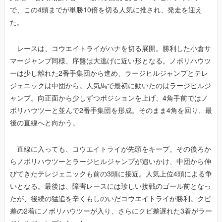
で、この4頭までが単勝10倍を切る人気に推され、発走を迎え
た。
レースは、コウエイトライがハナを切る展開。勝利した小倉サ
マージャンプ同様、序盤は大逃げに近い形となる。ノボリハウツ
ーは少し離れた2番手集団から進め、ラージヒルジャンプとテレ
ジェニックは中団から。人気馬で最初に動いたのはラージヒルジ
ャンプ。向正面から少しずつポジションを上げ、4角手前ではノ
ボリハウツーと並んで2番手集団を形成。そのまま4角を回り、最
後の直線へと向かう。
直線に入っても、コウエイトライが先頭をキープ。その後ろか
らノボリハウツーとラージヒルジャンプが追いかけ、中団から伸
びてきたテレジェニックも前の3頭に接近。人気上位4頭による争
いとなる。最後は、障害レースには珍しい接戦のゴール前となっ
たが、後続の猛追を辛くもしのいだコウエイトライが勝利。クビ
差の2着にノボリハウツーが入り、さらにクビ差遅れた3着がラー