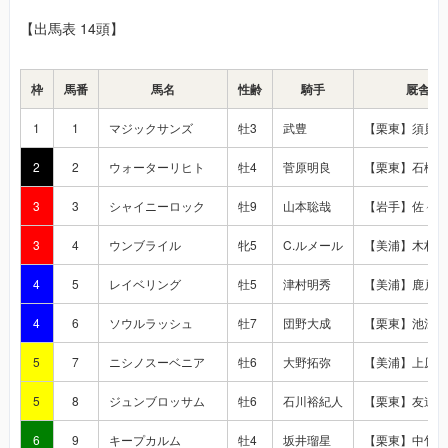
【出馬表 14頭】
枠
馬番
馬名
性齢
騎手
厩舎
1
1
マジックサンズ
牡3
武豊
【栗東】須貝尚
2
2
ウォーターリヒト
牡4
菅原明良
【栗東】石橋守
3
3
シャイニーロック
牡9
山本聡哉
【岩手】佐々木
3
4
ウンブライル
牝5
C.ルメール
【美浦】木村哲
4
5
レイベリング
牡5
津村明秀
【美浦】鹿戸雄
4
6
ソウルラッシュ
牡7
団野大成
【栗東】池江泰
5
7
ニシノスーベニア
牡6
大野拓弥
【美浦】上原博
5
8
ジュンブロッサム
牡6
石川裕紀人
【栗東】友道康
6
9
キープカルム
牡4
坂井瑠星
【栗東】中竹和