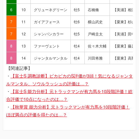
6
10
グリューネグリーン
牡5
石橋脩
【美浦】相沢郁
7
11
ガイアフォース
牡6
横山武史
【栗東】杉山晴
7
12
シャンパンカラー
牡5
戸崎圭太
【美浦】田中剛
8
13
ファーヴェント
牡4
佐々木大輔
【栗東】藤原英
8
14
ジャンタルマンタル
牡4
川田将雅
【栗東】高野友
【関連記事】
・
【富士S 調教診断】ピカピカのS評価が3頭！気になるジャンタ
ルマンタル、ソウルラッシュの評価は…？
・
【富士S 能力分析】元トラックマンが有力馬を10段階評価！総
合評価で10点になったのは…？
・
【秋華賞 能力分析】元トラックマンが有力馬を10段階評価！
ほぼ満点の評価を得たのは…？