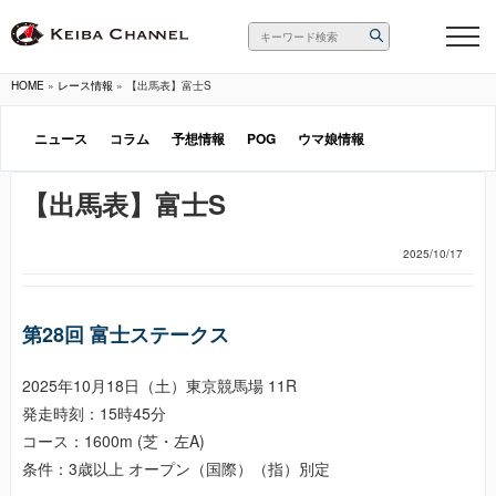
HOME
»
レース情報
»
【出馬表】富士S
ニュース
コラム
予想情報
POG
ウマ娘情報
【出馬表】富士S
2025/10/17
第28回 富士ステークス
2025年10月18日（土）東京競馬場 11R
発走時刻：15時45分
コース：1600m (芝・左A)
条件：3歳以上 オープン（国際）（指）別定