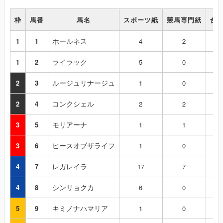
枠
馬番
馬名
スポーツ紙
競馬専門紙
合
ホールネス
1
1
4
2
6
ライラック
1
2
5
0
5
ルージュリナージュ
2
3
1
0
1
コンクシェル
2
4
2
2
4
モリアーナ
3
5
1
1
2
ピースオブザライフ
3
6
1
0
1
レガレイラ
4
7
17
7
24
シンリョクカ
4
8
6
0
6
キミノナハマリア
5
9
1
0
1