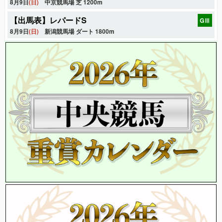
8月9日
(日)
中京競馬場 芝 1200m
【出馬表】レパードS
GⅢ
8月9日
(日)
新潟競馬場 ダート 1800m