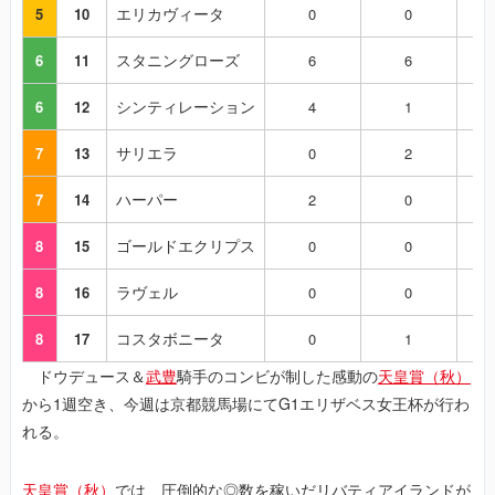
エリカヴィータ
5
10
0
0
0
スタニングローズ
6
11
6
6
12
シンティレーション
6
12
4
1
5
サリエラ
7
13
0
2
2
ハーパー
7
14
2
0
2
ゴールドエクリプス
8
15
0
0
0
ラヴェル
8
16
0
0
0
コスタボニータ
8
17
0
1
1
ドウデュース＆
武豊
騎手のコンビが制した感動の
天皇賞（秋）
から1週空き、今週は京都競馬場にてG1エリザベス女王杯が行わ
れる。
天皇賞（秋）
では、圧倒的な◎数を稼いだリバティアイランドが