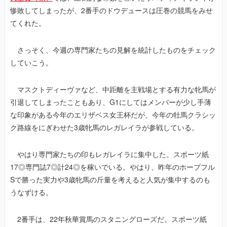
惨敗してしまったが、2番手のドウデュースは圧巻の競馬をみせ
てくれた。
さっそく、今週の専門家たちの見解を統計したものをチェック
していこう。
マスクトディーヴァなど、中距離を主戦場とする有力な牝馬が
引退してしまったこともあり、G1にしてはメンバーが少し手薄
な印象がある今年のエリザベス女王杯だが、今年の牡馬クラシッ
ク路線をにぎわせた3歳牝馬のレガレイラが参戦している。
やはり専門家たちの印もレガレイラに集中した。スポーツ紙
17◎専門誌7◎計24◎を稼いでいる。やはり、昨年のホープフル
Sで勝った実力や3歳牝馬の斤量を考えると人気が集中するのも
うなずける。
2番手は、22年秋華賞馬のスタニングローズだ。スポーツ紙