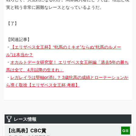
実と戦う非常に困難なレースとなっているようだ。
【了】
【関連記事】
・
【エリザベス女王杯】“牝馬のミキオ”ならぬ“牝馬のルメー
ル”は本当か？
・
オカルトデータ研究室！ エリザベス女王杯編「過去5年の勝ち
馬は全て、4月以降の生まれ」
・
レガレイラは堅軸or消し？ 3歳牝馬の成績とローテーションか
ら導く取捨【エリザベス女王杯 考察】
レース情報
【出馬表】CBC賞
GⅢ