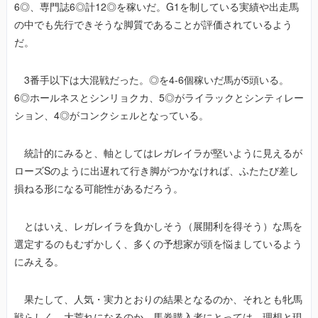
6◎、専門誌6◎計12◎を稼いだ。G1を制している実績や出走馬
の中でも先行できそうな脚質であることが評価されているよう
だ。
3番手以下は大混戦だった。◎を4-6個稼いだ馬が5頭いる。
6◎ホールネスとシンリョクカ、5◎がライラックとシンティレー
ション、4◎がコンクシェルとなっている。
統計的にみると、軸としてはレガレイラが堅いように見えるが
ローズSのように出遅れて行き脚がつかなければ、ふたたび差し
損ねる形になる可能性があるだろう。
とはいえ、レガレイラを負かしそう（展開利を得そう）な馬を
選定するのもむずかしく、多くの予想家が頭を悩ましているよう
にみえる。
果たして、人気・実力とおりの結果となるのか、それとも牝馬
戦らしく、大荒れになるのか。馬券購入者にとっては、理想と現