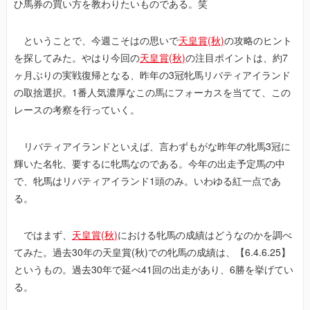
ひ馬券の買い方を教わりたいものである。笑
ということで、今週こそはの思いで
天皇賞(秋)
の攻略のヒント
を探してみた。やはり今回の
天皇賞(秋)
の注目ポイントは、約7
ヶ月ぶりの実戦復帰となる、昨年の3冠牝馬リバティアイランド
の取捨選択。1番人気濃厚なこの馬にフォーカスを当てて、この
レースの考察を行っていく。
リバティアイランドといえば、言わずもがな昨年の牝馬3冠に
輝いた名牝、要するに牝馬なのである。今年の出走予定馬の中
で、牝馬はリバティアイランド1頭のみ。いわゆる紅一点であ
る。
ではまず、
天皇賞(秋)
における牝馬の成績はどうなのかを調べ
てみた。過去30年の天皇賞(秋)での牝馬の成績は、【6.4.6.25】
というもの。過去30年で延べ41回の出走があり、6勝を挙げてい
る。