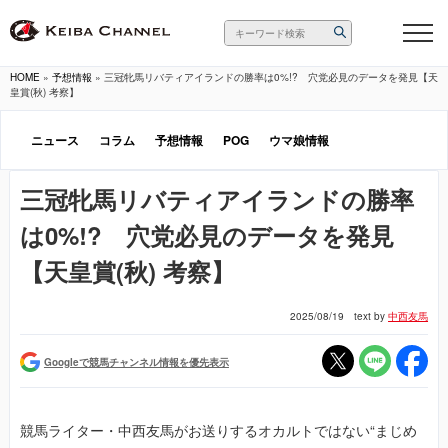
HOME
»
予想情報
»
三冠牝馬リバティアイランドの勝率は0%!? 穴党必見のデータを発見【天
皇賞(秋) 考察】
ニュース
コラム
予想情報
POG
ウマ娘情報
三冠牝馬リバティアイランドの勝率
は0%!? 穴党必見のデータを発見
【天皇賞(秋) 考察】
2025/08/19
text by
中西友馬
Googleで競馬チャンネル情報を優先表示
競馬ライター・中西友馬がお送りするオカルトではない“まじめ