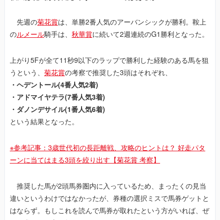
先週の
菊花賞
は、単勝2番人気のアーバンシックが勝利。鞍上
の
ルメール
騎手は、
秋華賞
に続いて2週連続のG1勝利となった。
上がり5Fが全て11秒9以下のラップで勝利した経験のある馬を狙
うという、
菊花賞
の考察で推奨した3頭はそれぞれ、
・ヘデントール(4番人気2着)
・アドマイヤテラ(7番人気3着)
・ダノンデサイル(1番人気6着)
という結果となった。
※参考記事：3歳世代初の長距離戦、攻略のヒントは？ 好走パタ
ーンに当てはまる3頭を絞り出す【菊花賞 考察】
推奨した馬が2頭馬券圏内に入っているため、まったくの見当
違いというわけではなかったが、券種の選択ミスで馬券ゲットと
はならず。もしこれを読んで馬券が取れたという方がいれば、ぜ