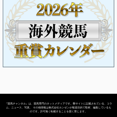
『競馬チャンネル』は、競馬専門のネットメディアです。弊サイトに記載されている、コラ
ム、ニュース、写真、 その他情報は株式会社カンゼンが報道目的で取材、編集しているも
のです。許可無く転載することを固く禁じます。