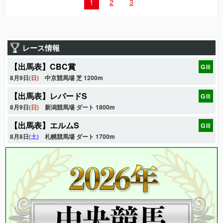
1
2
3
レース情報
【出馬表】CBC賞
GⅢ
8月9日
(日)
中京競馬場 芝 1200m
【出馬表】レパードS
GⅢ
8月9日
(日)
新潟競馬場 ダート 1800m
【出馬表】エルムS
GⅢ
8月8日
(土)
札幌競馬場 ダート 1700m