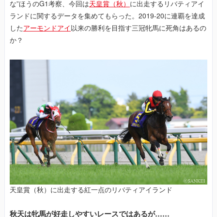
な”ほうのG1考察、今回は
天皇賞（秋）
に出走するリバティアイ
ランドに関するデータを集めてもらった。2019-20に連覇を達成
した
アーモンドアイ
以来の勝利を目指す三冠牝馬に死角はあるの
か？
天皇賞（秋）に出走する紅一点のリバティアイランド
秋天は牝馬が好走しやすいレースではあるが……