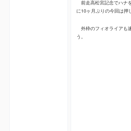
前走高松宮記念でハナを
に10ヶ月ぶりの今回は押
外枠のフィオライアも速
う。