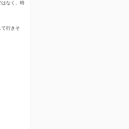
ではなく、特
して行きそ