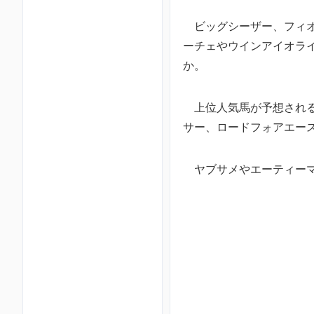
ビッグシーザー、フィオ
ーチェやウインアイオラ
か。
上位人気馬が予想される
サー、ロードフォアエー
ヤブサメやエーティーマ