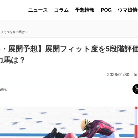
ニュース
コラム
予想情報
POG
ウマ娘情
マりそうな有力馬は？
S・展開予想】展開フィット度を5段階評
力馬は？
2026/01/30
te
先表示