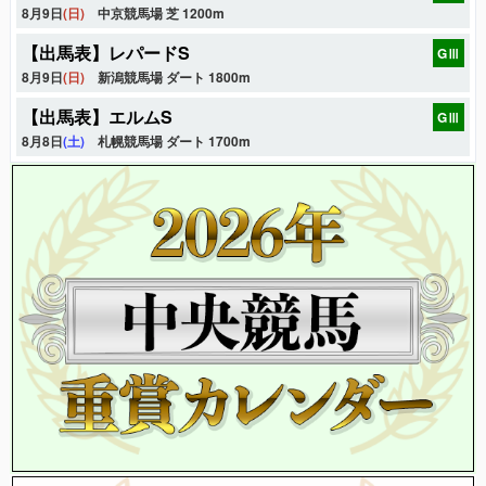
8月9日
(日)
中京競馬場 芝 1200m
【出馬表】レパードS
GⅢ
8月9日
(日)
新潟競馬場 ダート 1800m
【出馬表】エルムS
GⅢ
8月8日
(土)
札幌競馬場 ダート 1700m