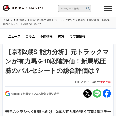
HOME
»
予想情報
»
【京都2歳S 能力分析】元トラックマンが有力馬を10段階評価！新馬戦圧
勝のバルセシートの総合評価は？
ニュース
コラム
予想情報
POG
ウマ娘情報
【京都2歳S 能力分析】元トラックマ
ンが有力馬を10段階評価！新馬戦圧
勝のバルセシートの総合評価は？
2025/11/27
text by
中西友馬
Googleで競馬チャンネル情報を優先表示
来年のクラシック戦線へ向け、2歳の有力馬が集う京都2歳ステー