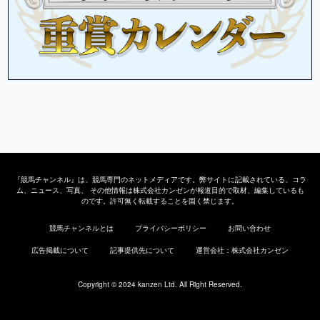
『競馬チャンネル』は、競馬専門のネットメディアです。弊サイトに記載されている、コラ
ム、ニュース、写真、 その他情報は株式会社カンゼンが報道目的で取材、編集しているも
のです。許可無く転載することを固く禁じます。
競馬チャンネルとは
プライバシーポリシー
お問い合わせ
広告掲載について
記事提供先について
運営会社：株式会社カンゼン
Copyright © 2024 kanzen Ltd. All Right Reserved.