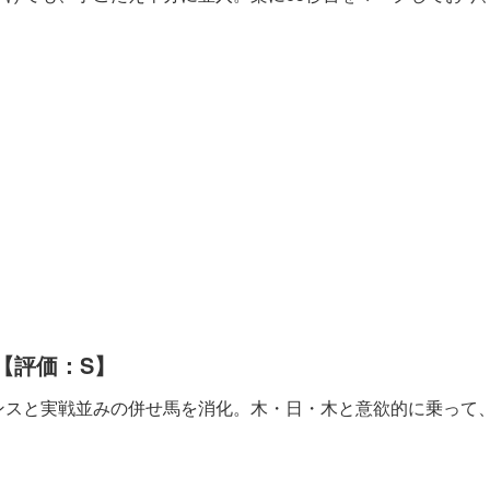
【評価：S】
ンスと実戦並みの併せ馬を消化。木・日・木と意欲的に乗って