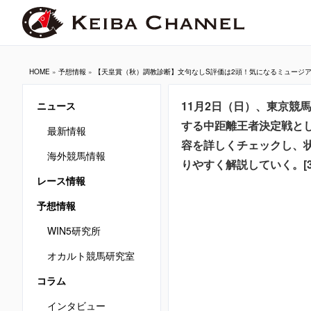
HOME
»
予想情報
»
【天皇賞（秋）調教診断】文句なしS評価は2頭！気になるミュージ
11月2日（日）、東京競
ニュース
する中距離王者決定戦と
最新情報
容を詳しくチェックし、
海外競馬情報
りやすく解説していく。[3
レース情報
予想情報
WIN5研究所
オカルト競馬研究室
コラム
インタビュー