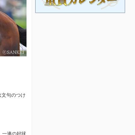
は文句のつけ
、一連の好状