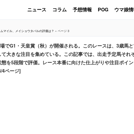
ニュース
コラム
予想情報
POG
ウマ娘情
アムマイル、メイショウタバルの評価は？
»
ページ 3
馬場でG1・天皇賞（秋）が開催される。このレースは、3歳馬
して大きな注目を集めている。この記事では、出走予定馬それ
状態を5段階で評価。レース本番に向けた仕上がりや注目ポイン
/4ページ]