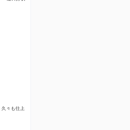
、久々も仕上