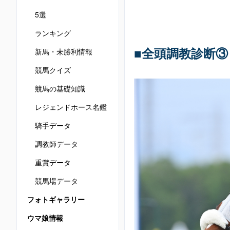
5選
ランキング
■全頭調教診断③
新馬・未勝利情報
競馬クイズ
競馬の基礎知識
レジェンドホース名鑑
騎手データ
調教師データ
重賞データ
競馬場データ
フォトギャラリー
ウマ娘情報