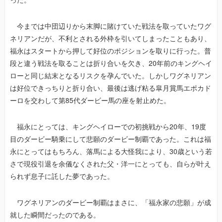
今までは中団辺りから末脚に賭けていた戦法を取っていたワグ
ネリアンだが、不利とされる外枠を引いてしまったこともあり、
福永はスタートから押して好位のポジションを取りに行った。普
段と違う戦法を取ることは折り合いを欠き、20年前のキングヘイ
ローと同じ結末となるリスクを孕んでいた。しかしワグネリアン
は好位できっちりと折り合い、最後は逃げ粘る皐月賞馬エポカド
ーロを交わして第85代ダービー馬の座を射止めた。
福永にとっては、キングヘイローでの初挑戦から20年、19度
目のダービー騎乗にして悲願のダービー制覇であった。これは福
永にとってはもちろん、落馬による大怪我により、30歳という若
さで現役引退を余儀なくされた父・洋一にとっても、自らが叶え
られず息子に託した夢であった。
ワグネリアンのダービー制覇はまさに、「福永家の悲願」が成
就した瞬間だったのである。