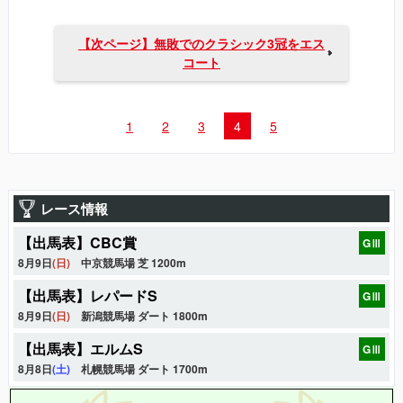
【次ページ】無敗でのクラシック3冠をエス
コート
1
2
3
4
5
レース情報
【出馬表】CBC賞
GⅢ
8月9日
(日)
中京競馬場 芝 1200m
【出馬表】レパードS
GⅢ
8月9日
(日)
新潟競馬場 ダート 1800m
【出馬表】エルムS
GⅢ
8月8日
(土)
札幌競馬場 ダート 1700m