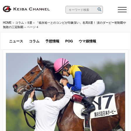
HOME
»
コラム
»
5選
»
「福永祐一とのコンビが印象深い」名馬5選！ 涙のダービー初制覇や
無敗の三冠制覇
»
ページ 4
ニュース
コラム
予想情報
POG
ウマ娘情報