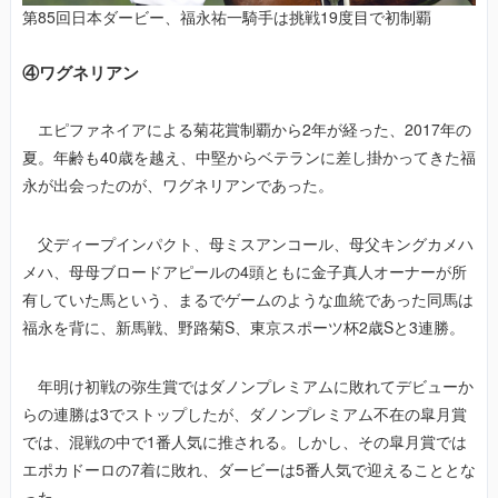
第85回日本ダービー、福永祐一騎手は挑戦19度目で初制覇
④ワグネリアン
エピファネイアによる菊花賞制覇から2年が経った、2017年の
夏。年齢も40歳を越え、中堅からベテランに差し掛かってきた福
永が出会ったのが、ワグネリアンであった。
父ディープインパクト、母ミスアンコール、母父キングカメハ
メハ、母母ブロードアピールの4頭ともに金子真人オーナーが所
有していた馬という、まるでゲームのような血統であった同馬は
福永を背に、新馬戦、野路菊S、東京スポーツ杯2歳Sと3連勝。
年明け初戦の弥生賞ではダノンプレミアムに敗れてデビューか
らの連勝は3でストップしたが、ダノンプレミアム不在の皐月賞
では、混戦の中で1番人気に推される。しかし、その皐月賞では
エポカドーロの7着に敗れ、ダービーは5番人気で迎えることとな
った。