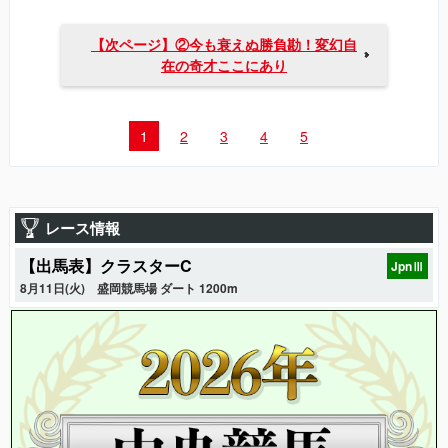
【次ページ】②今も衰えぬ勝負勘！変幻自
在の奇才ここにあり
1
2
3
4
5
レース情報
【出馬表】クラスターC
JpnⅢ
8月11日(火)
盛岡競馬場 ダート 1200m