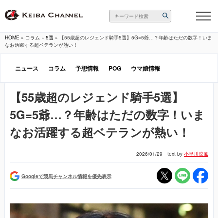
HOME
»
コラム
»
5選
»
【55歳超のレジェンド騎手5選】5G=5爺…？年齢はただの数字！いま
なお活躍する超ベテランが熱い！
ニュース
コラム
予想情報
POG
ウマ娘情報
【55歳超のレジェンド騎手5選】
5G=5爺…？年齢はただの数字！いま
なお活躍する超ベテランが熱い！
2026/01/29
text by
小早川涼風
Googleで競馬チャンネル情報を優先表示