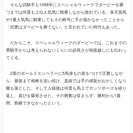
そんな武騎手も1998年にスペシャルウィークでダービーを勝
つまでは何度も上位人気馬に騎乗しながら敗れている。皐月賞馬
や1番人気馬に騎乗してもその称号に手が届かなかったことから
「武豊はダービーを勝てない」と言われていた時代もあった。
だからこそ、スペシャルウィークのダービーでは、これまでの
豊騎手からは考えられないくらいの必死さが画面越しにも伝わっ
てくる。
2着のボールドエンペラーに5馬身もの差をつけて圧勝しなが
ら、最後まで相棒を追い続け、直線では手の感覚がおかしくなり
鞭も落とした。そして入線後は何度も馬上でガッツポーズを繰り
返し、喜びを爆発させた。その興奮は収まらず、勝利から1週
間、熟睡できなかったという。