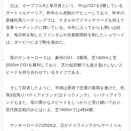
父は、ホープフルSと皐月賞という、中山のG1を2勝している
サートゥルナーリア。昨年から産駒がデビューしており、昨年の
新種牡馬リーディングでは、ナダルやアドマイヤマーズを抑えて
見事リーディングに輝いている。今年に入ってからも勢いは続
き、毎日杯を制したファンダムや京都新聞杯を制したショウヘイ
は、ダービーにまで駒を進めた。
母のヤンキーローズは、豪州のG1・2勝馬。芝1400mと芝
2000mでG1を勝利しており、芝の短距離でも速さ負けしないス
ピードを持ち合わせているタイプである。
そして前述したように、半姉は香港で悲運の最期を遂げた、牝
馬3冠馬リバティアイランド(父ドゥラメンテ)。リバティアイラ
ンドもまた、母の豊かなスピードをしっかりと受け継いでおり、
世代限定戦のみとはいえ、芝1600mでは4戦4勝。
ヤンキーローズの2024は、父がドゥラメンテからサートゥル