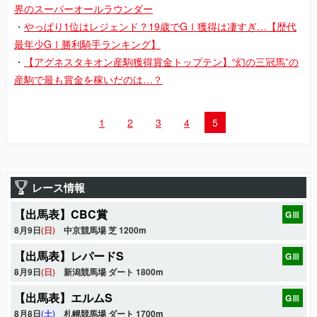
界のスーパーオールラウンダー
・
やっぱり1位はレジェンド？19歳でGⅠ獲得は凄すぎ…【歴代
最年少GⅠ勝利騎手ランキング】
・
【アグネスタキオン産駒獲得賞金トップテン】“幻の三冠馬”の
産駒で最も賞金を稼いだのは…？
1
2
3
4
5
レース情報
【出馬表】CBC賞
GⅢ
8月9日
(日)
中京競馬場 芝 1200m
【出馬表】レパードS
GⅢ
8月9日
(日)
新潟競馬場 ダート 1800m
【出馬表】エルムS
GⅢ
8月8日
(土)
札幌競馬場 ダート 1700m