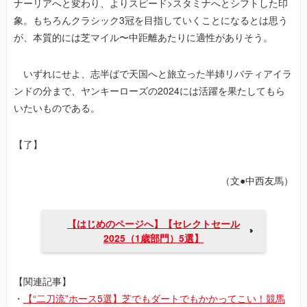
ナーリアへと変わり、よりスピード>スタミナへとシフトした印
象。もちろんクラシック3冠を目指していくことになるとは思う
が、本質的には芝マイル〜中距離あたりに適性がありそう。
いずれにせよ、志半ばで天国へと旅立った半姉リバティアイラ
ンドの分まで、ヤンキーローズの2024には活躍を果たしてもら
いたいものである。
【了】
（文●中西友馬）
【はじめのページへ】【セレクトセール
2025（1歳部門）5選】
【関連記事】
・
【“二刀流”ホース5選】芝でもダートでもかかってこい！競馬