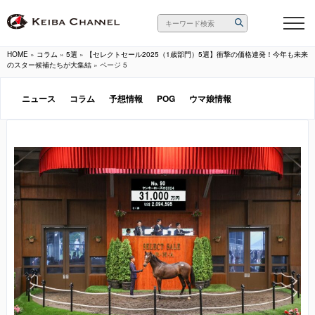
HOME
»
コラム
»
5選
»
【セレクトセール2025（1歳部門）5選】衝撃の価格連発！今年も未来
のスター候補たちが大集結
»
ページ 5
ニュース
コラム
予想情報
POG
ウマ娘情報