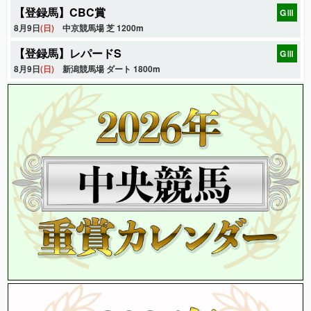
【登録馬】CBC賞
GⅢ
8月9日
(日)
中京競馬場 芝 1200m
【登録馬】レパードS
GⅢ
8月9日
(日)
新潟競馬場 ダート 1800m