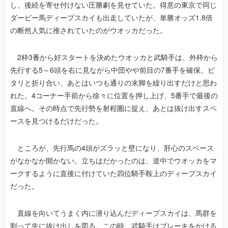
し、後続を寄せ付けない圧勝劇を見せていた。得意の東京で同じ
ダービー馬ディープスカイも出走していたが、単勝オッズ1.8倍
の断然人気に推されていたのがウオッカだった。
2枠3番から好スタートを決めたウオッカと武騎手は、外枠から
先行する5～6頭を右に見ながら中団やや前目の7番手を確保。ピ
タリと折り合い、あとはいつも通りの末脚を繰り出すだけと思わ
れた。4コーナー手前から徐々に位置を押し上げ、5番手で最後の
直線へ。その時点で先行勢を射程圏に捉え、あとは抜け出すスペ
ースを見つけるだけだった。
ところが、先行馬の4頭がズラッと壁になり、肝心のスペース
がなかなか開かない。立ちはだかったのは、道中でウオッカをマ
ークするように直後に付けていた四位騎手鞍上のディープスカイ
だった。
直線を向いてうまく内に潜り込んだディープスカイは、馬群を
割って先に抜け出しを図る。この時、武騎手はブレーキをかける