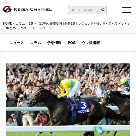
HOME
»
コラム
»
5選
»
【武豊の“劇場型”G1制覇5選】レジェンドが描いたハラハラドキドキ
「84分の5」のストーリー
»
ページ 3
ニュース
コラム
予想情報
POG
ウマ娘情報