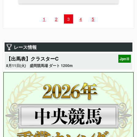
1
2
3
4
5
レース情報
【出馬表】クラスターC
JpnⅢ
8月11日(火)
盛岡競馬場 ダート 1200m