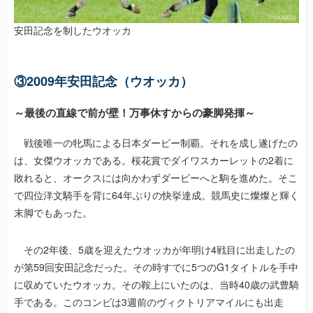
安田記念を制したウオッカ
③2009年安田記念（ウオッカ）
～最後の直線で前が壁！万事休すからの豪脚発揮～
戦後唯一の牝馬による日本ダービー制覇。それを成し遂げたの
は、女傑ウオッカである。桜花賞でダイワスカーレットの2着に
敗れると、オークスには向かわずダービーへと駒を進めた。そこ
で四位洋文騎手を背に64年ぶりの快挙達成。競馬史に燦燦と輝く
末脚でもあった。
その2年後、5歳を迎えたウオッカが年明け4戦目に出走したの
が第59回安田記念だった。その時すでに5つのG1タイトルを手中
に収めていたウオッカ。その鞍上にいたのは、当時40歳の武豊騎
手である。このコンビは3週前のヴィクトリアマイルにも出走