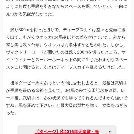
ように何度も手綱を引きながらスペースを探していたが、一向に
見つかる気配がなかった。
残り300mを切った辺りで、ディープスカイは堂々と先頭に躍
り出て、もがくウオッカに4馬身ほどの差を付けていた。外から
差し馬も次々台頭。ウオッカは万事休すかと思われた。しかし、
ヴィクトリーロードが開いたのは残り200mを切ったところ。サ
イトウィナーとスーパーホーネットの間に生じたわずかなスペー
スをこじ開けると、あとはディープスカイを捉えるだけだった。
後輩ダービー馬をあっという間に交わし去ると、最後は武騎手
が手綱を緩める余裕も見せて、3/4馬身差で安田記念を連覇。レ
ース後、武騎手は「あの状況でも勝ってくれるんですから強いで
すね。馬を褒めて下さい」と最大級の賛辞を贈り、女傑をねぎら
った。
【次ページ】④2016年天皇賞・春