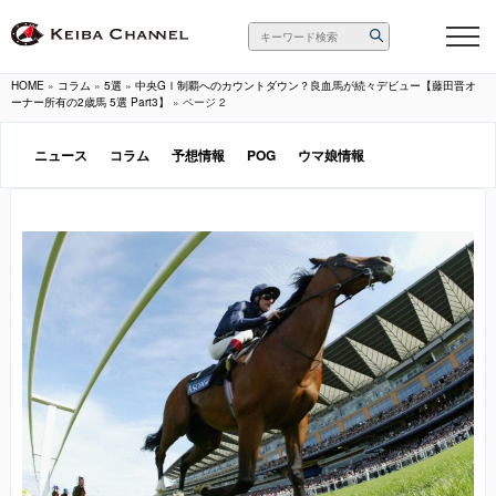
HOME
»
コラム
»
5選
»
中央GⅠ制覇へのカウントダウン？良血馬が続々デビュー【藤田晋オ
ーナー所有の2歳馬 5選 Part3】
»
ページ 2
ニュース
コラム
予想情報
POG
ウマ娘情報