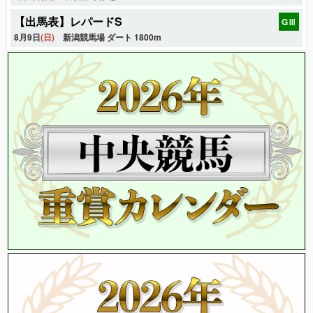
【出馬表】レパードS
GⅢ
8月9日
(日)
新潟競馬場 ダート 1800m