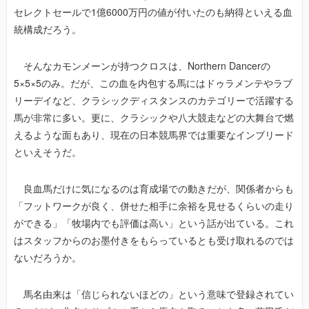
セレクトセールで1億6000万円の値が付いたのも納得といえる血
統構成だろう。
そんなカモンメーンが持つクロスは、Northern Dancerの
5×5×5のみ。だが、この血を内包する馬にはドゥラメンテやラブ
リーデイなど、クラシックディスタンスのカテゴリーで活躍する
馬が非常に多い。更に、クラシックや八大競走などの大舞台で燃
えるような面もあり、現在の日本競馬界では重要なインブリード
といえそうだ。
良血馬だけに気になるのは育成場での動きだが、関係者からも
「フットワークが良く、併せた相手に余裕を見せるくらいの走り
ができる」「牧場内でも評価は高い」という話が出ている。これ
はスタッフからのお墨付きをもらっているとも受け取れるのでは
ないだろうか。
馬名由来は「信じられないほどの」という意味で登録されてい