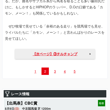
る。だが、曲名やサブカル系から馬名を取ることも多い藤田氏だ
けに、もしかするとHIPHOPのラッパー、D.Oの口癖である「カ
モン、メーン！」も関係しているかもしれない。
ぜひ牧場で見せている「余裕のある走り」を競馬場でも見せ、
ライバルたちに「カモン、メーン！」と言わんばかりのレースを
見せてほしい。
【次ページ】③チルチャンプ
1
2
3
4
5
レース情報
【出馬表】CBC賞
GⅢ
8月9日
(日)
中京競馬場 芝 1200m