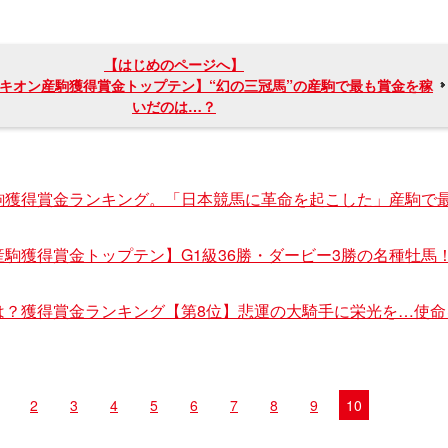
【はじめのページへ】
キオン産駒獲得賞金トップテン】“幻の三冠馬”の産駒で最も賞金を稼
いだのは…？
駒獲得賞金ランキング。「日本競馬に革命を起こした」産駒で
駒獲得賞金トップテン】G1級36勝・ダービー3勝の名種牡馬
は？獲得賞金ランキング【第8位】悲運の大騎手に栄光を…使命
2
3
4
5
6
7
8
9
10