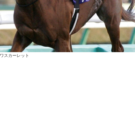
イワスカーレット