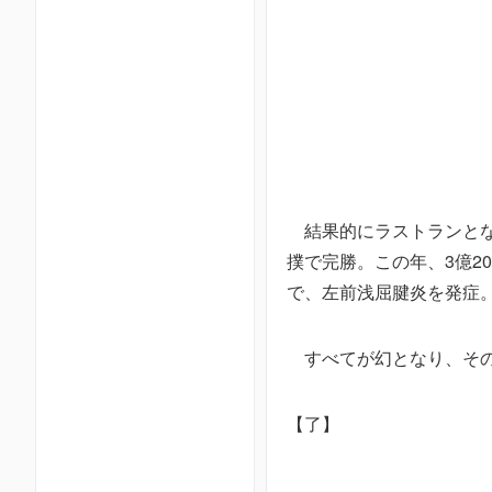
結果的にラストランとな
撲で完勝。この年、3億2
で、左前浅屈腱炎を発症
すべてが幻となり、その
【了】