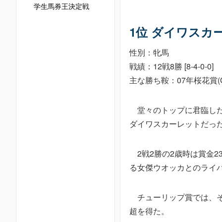
学生馬券王決定戦
1位 ダイワスカーレ
性別：牝馬
戦績：12戦8勝 [8-4-0-0]
主な勝ち鞍：07年桜花賞(G
堂々のトップに君臨したの
ダイワスカーレットだっ
2戦2勝の2歳時は賞金2
る女傑ウオッカとのライ
チューリップ賞では、その
超を得た。