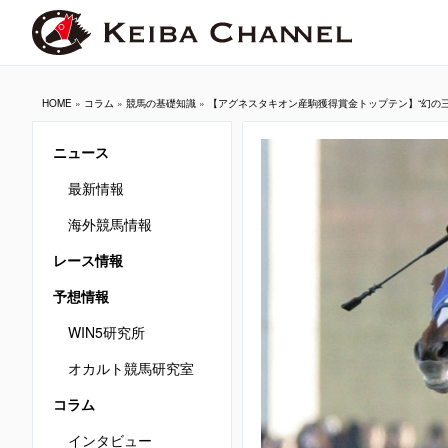
HOME
»
コラム
»
競馬の基礎知識
»
【アグネスタキオン産駒獲得賞金トップテン】“幻の
ニュース
最新情報
海外競馬情報
レース情報
予想情報
WIN5研究所
オカルト競馬研究室
コラム
インタビュー