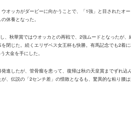
ウオッカがダービーに向かうことで、「1強」と目されたオー
しの休養となった。
し、秋華賞ではウオッカとの再戦で、2強ムードとなったが、
幕を閉じた。続くエリザベス女王杯も快勝。有馬記念でも2着に
という大金を手にした。
発進したが、管骨瘤を患って、復帰は秋の天皇賞までずれ込
たが、伝説の「2センチ差」の惜敗となるも、驚異的な粘り腰は