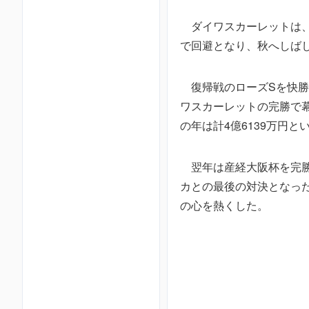
ダイワスカーレットは、
で回避となり、秋へしば
復帰戦のローズSを快勝
ワスカーレットの完勝で
の年は計4億6139万円
翌年は産経大阪杯を完勝
カとの最後の対決となっ
の心を熱くした。