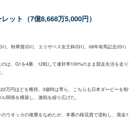
ット（7億8,668万5,000円）
1)、秋華賞(G1)、エリザベス女王杯(G1)、08年有馬記念(G1)
は、G1を4勝、12戦して連対率100%のまま競走生活を走
た。
322万円ほどを獲得。3歳時は専ら、こちらも日本ダービーを
バル関係を構築し、激戦を繰り広げた。
ウオッカの後塵をなめたが、本番の桜花賞で逆転し、賞金1億