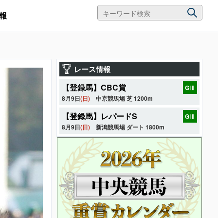
報
レース情報
【登録馬】CBC賞
GⅢ
8月9日
(日)
中京競馬場 芝 1200m
【登録馬】レパードS
GⅢ
8月9日
(日)
新潟競馬場 ダート 1800m