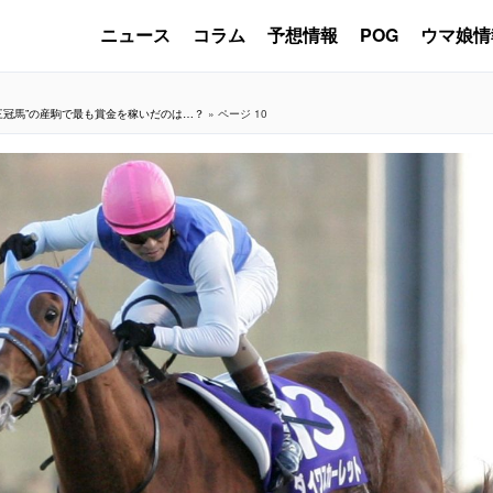
ニュース
コラム
予想情報
POG
ウマ娘情
三冠馬”の産駒で最も賞金を稼いだのは…？
»
ページ 10