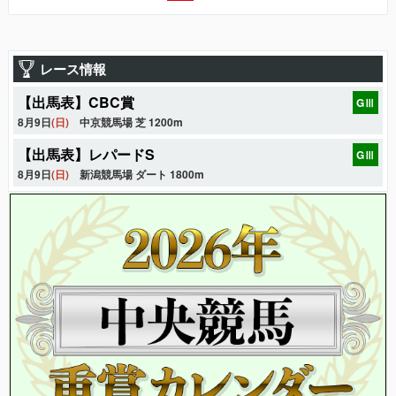
レース情報
【出馬表】CBC賞
GⅢ
8月9日
(日)
中京競馬場 芝 1200m
【出馬表】レパードS
GⅢ
8月9日
(日)
新潟競馬場 ダート 1800m