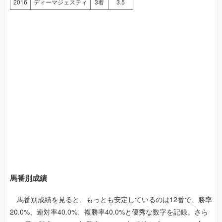
2016
ディーマジェスティ
3着
3.5
馬番別成績
馬番別成績を見ると、もっとも安定しているのは12番で、勝率
20.0%、連対率40.0%、複勝率40.0%と優秀な数字を記録。さら