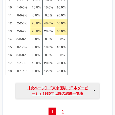
10
1-0-0-9
10.0%
10.0%
10.0%
11
0-0-2-8
0.0%
0.0%
20.0%
12
2-2-0-6
20.0%
40.0%
40.0%
13
2-0-2-6
20.0%
20.0%
40.0%
14
0-0-0-10
0.0%
0.0%
0.0%
15
0-1-0-9
0.0%
10.0%
10.0%
16
0-0-0-10
0.0%
0.0%
0.0%
17
1-1-0-8
10.0%
20.0%
20.0%
18
0-1-1-6
0.0%
12.5%
25.0%
【次ページ】「東京優駿（日本ダービ
ー）」1980年以降の結果一覧表
1
2