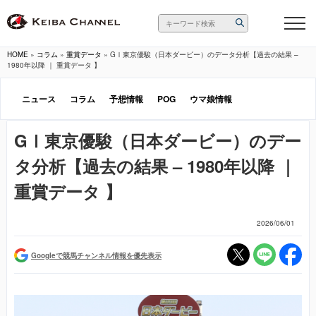
HOME
»
コラム
»
重賞データ
»
GⅠ東京優駿（日本ダービー）のデータ分析【過去の結果 –
1980年以降 ｜ 重賞データ 】
ニュース
コラム
予想情報
POG
ウマ娘情報
GⅠ東京優駿（日本ダービー）のデー
タ分析【過去の結果 – 1980年以降 ｜
重賞データ 】
2026/06/01
Googleで競馬チャンネル情報を優先表示