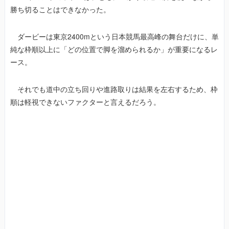
勝ち切ることはできなかった。
ダービーは東京2400mという日本競馬最高峰の舞台だけに、単
純な枠順以上に「どの位置で脚を溜められるか」が重要になるレ
ース。
それでも道中の立ち回りや進路取りは結果を左右するため、枠
順は軽視できないファクターと言えるだろう。