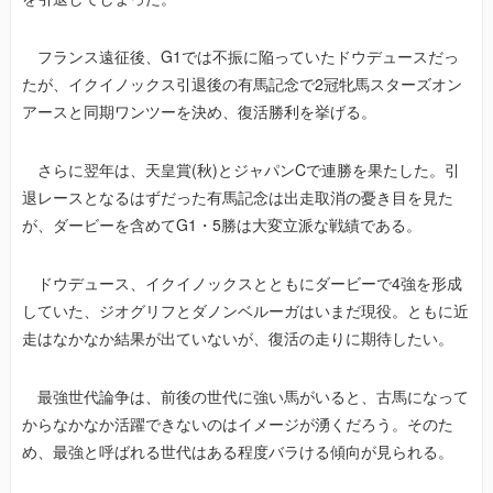
フランス遠征後、G1では不振に陥っていたドウデュースだっ
たが、イクイノックス引退後の有馬記念で2冠牝馬スターズオン
アースと同期ワンツーを決め、復活勝利を挙げる。
さらに翌年は、天皇賞(秋)とジャパンCで連勝を果たした。引
退レースとなるはずだった有馬記念は出走取消の憂き目を見た
が、ダービーを含めてG1・5勝は大変立派な戦績である。
ドウデュース、イクイノックスとともにダービーで4強を形成
していた、ジオグリフとダノンベルーガはいまだ現役。ともに近
走はなかなか結果が出ていないが、復活の走りに期待したい。
最強世代論争は、前後の世代に強い馬がいると、古馬になって
からなかなか活躍できないのはイメージが湧くだろう。そのた
め、最強と呼ばれる世代はある程度バラける傾向が見られる。